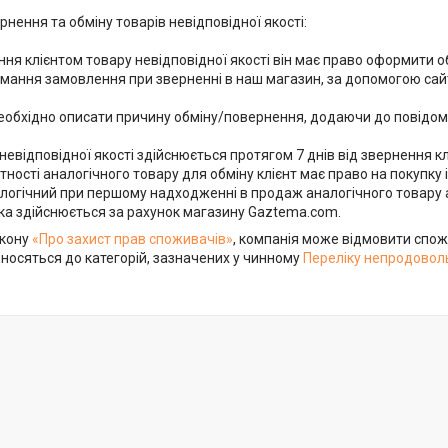
нення та обміну товарів невідповідної якості:

ння клієнтом товару невідповідної якості він має право оформити о
мання замовлення при зверненні в наш магазин, за допомогою сайт
еобхідно описати причину обміну/повернення, додаючи до повідомле
невідповідної якості здійснюється протягом 7 днів від звернення кл
тності аналогічного товару для обміну клієнт має право на покупку 
логічний при першому надходженні в продаж аналогічного товару аб
вка здійснюється за рахунок магазину Gaztema.com.
акону
«Про захист прав споживачів»
, компанія може відмовити спожи
носяться до категорій, зазначених у чинному
Переліку непродоволь