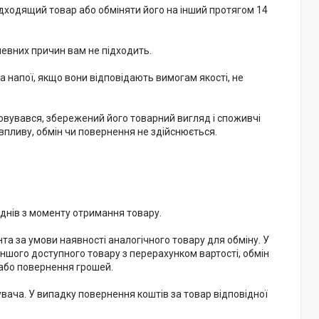
ідходящий товар або обміняти його на інший протягом 14 
певних причин вам не підходить.

 напої, якщо вони відповідають вимогам якості, не 
овувався, збережений його товарний вигляд і споживчі 
впливу, обмін чи повернення не здійснюється.

нів з моменту отримання товару.

та за умови наявності аналогічного товару для обміну. У 
іншого доступного товару з перерахунком вартості, обмін 
або повернення грошей.

увача. У випадку повернення коштів за товар відповідної 