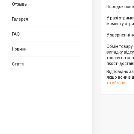
Отзывы
Порядок повер
У разі отрима
Галерея
моменту отри
FAQ
У зверненні н
Обмін товару 
Новини
випадку відсу
товару на ана
якості доста
Статті
Відповідно з
якщо вони від
та обміну
.