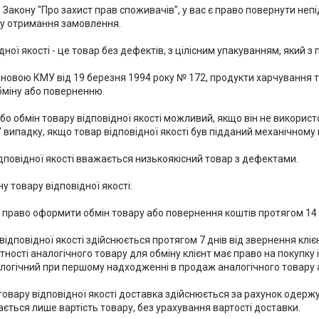
 Закону "Про захист прав споживачів", у вас є право повернути неп
ту отримання замовлення.

дної якості - це товар без дефектів, з цілісним упакуванням, який з 
ановою КМУ від 19 березня 1994 року № 172, продукти харчування та
міну або поверненню.

о обмін товару відповідної якості можливий, якщо він не використ
У випадку, якщо товар відповідної якості був підданий механічному 
повідної якості вважається низькоякісний товар з дефектами.

у товару відповідної якості:

 право оформити обмін товару або повернення коштів протягом 14 д
відповідної якості здійснюється протягом 7 днів від звернення клієн
тності аналогічного товару для обміну клієнт має право на покупку 
алогічний при першому надходженні в продаж аналогічного товару 
 товару відповідної якості доставка здійснюється за рахунок одерж
ається лише вартість товару, без урахування вартості доставки.
