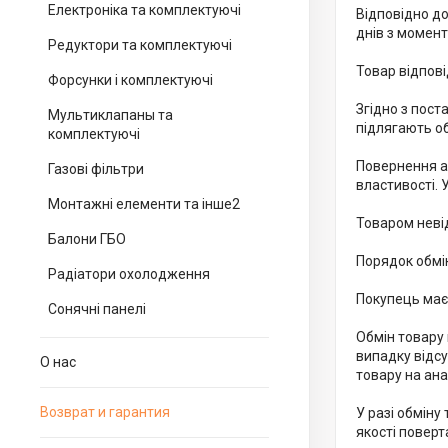
Електроніка та комплектуючі
Відповідно до
днів з момен
Редуктори та комплектуючі
Товар відпові
Форсунки і комплектуючі
Згідно з пост
Мультиклапаны та
підлягають об
комплектуючі
Повернення аб
Газові фільтри
властивості. 
Монтажні елементи та інше2
Товаром невід
Балони ГБО
Порядок обмін
Радіатори охолодження
Покупець має
Сонячні панелі
Обмін товару 
випадку відсу
О нас
товару на ан
Возврат и гарантия
У разі обміну
якості поверт