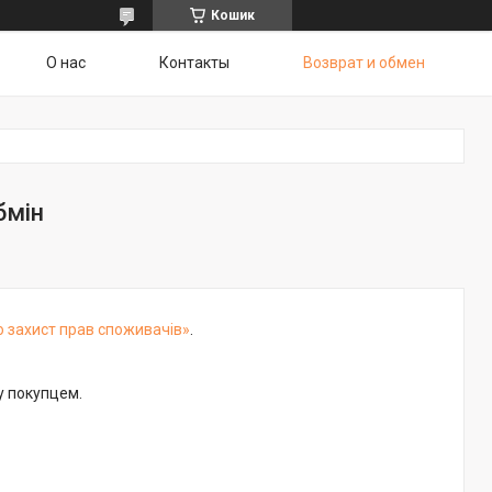
Кошик
О нас
Контакты
Возврат и обмен
бмін
о захист прав споживачів»
.
у покупцем.