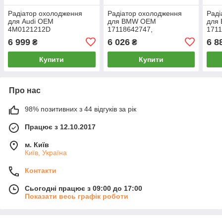
Радіатор охолодження
Радіатор охолодження
Раді
для Audi OEM
для BMW OEM
для
4M0121212D
17118642747,
1711
17119468695
6 999
6 026
6 8
₴
₴
Купити
Купити
Про нас
98% позитивних з 44 відгуків за рік
Працює з 12.10.2017
м. Київ
Київ, Україна
Контакти
Сьогодні працює з 09:00 до 17:00
Показати весь графік роботи