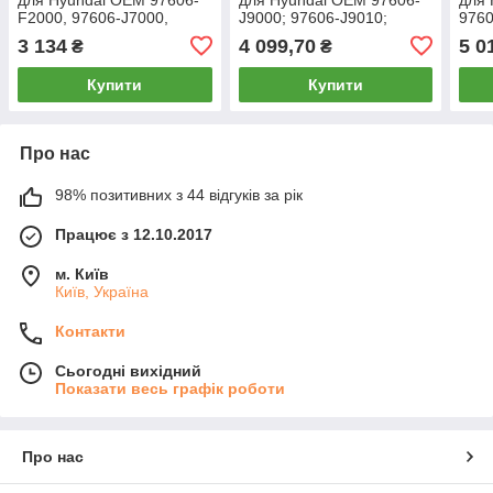
F2000, 97606-J7000,
J9000; 97606-J9010;
9760
97606-J7090, 97606-
97606-J9020
3 134
4 099,70
5 0
₴
₴
M6000, 97606-M6050
Купити
Купити
Про нас
98% позитивних з 44 відгуків за рік
Працює з 12.10.2017
м. Київ
Київ, Україна
Контакти
Сьогодні вихідний
Показати весь графік роботи
Про нас