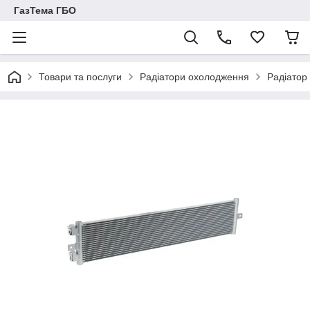
ГазТема ГБО
Товари та послуги
Радіатори охолодження
Радіатор