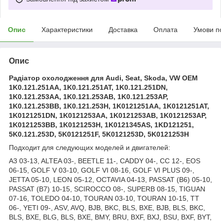
Опис
Характеристики
Доставка
Оплата
Умови п
Опис
Радіатор охолодження для Audi, Seat, Skoda, VW OEM
1K0.121.251AA, 1K0.121.251AT, 1K0.121.251DN,
1K0.121.253AA, 1K0.121.253AB, 1K0.121.253AP,
1K0.121.253BB, 1K0.121.253H, 1K0121251AA, 1K0121251AT,
1K0121251DN, 1K0121253AA, 1K0121253AB, 1K0121253AP,
1K0121253BB, 1K0121253H, 1K0121345AS, 1KD121251,
5K0.121.253D, 5K0121251F, 5K0121253D, 5K0121253H
Подходит для следующих моделей и двигателей:
A3 03-13, ALTEA 03-, BEETLE 11-, CADDY 04-, CC 12-, EOS
06-15, GOLF V 03-10, GOLF VI 08-16, GOLF VI PLUS 09-,
JETTA 05-10, LEON 05-12, OCTAVIA 04-13, PASSAT (B6) 05-10,
PASSAT (B7) 10-15, SCIROCCO 08-, SUPERB 08-15, TIGUAN
07-16, TOLEDO 04-10, TOURAN 03-10, TOURAN 10-15, TT
06-, YETI 09-, ASV, AVQ, BJB, BKC, BLS, BXE, BJB, BLS, BKC,
BLS, BXE, BLG, BLS, BXE, BMY, BRU, BXF, BXJ, BSU, BXF, BYT,