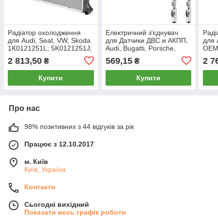
Радіатор охолодження
Електричний з'єднувач
Раді
для Audi, Seat, VW, Skoda
для Датчики ДВС и АКПП,
для 
1K0121251L; 5K0121251J;
Audi, Bugatti, Porsche,
OEM
Seat, Skoda, VW -
1K0
2 813,50
569,15
2 7
₴
₴
4K1973702A, 0-2208915-1
1K08
1K0
Купити
Купити
1K08
Про нас
98% позитивних з 44 відгуків за рік
Працює з 12.10.2017
м. Київ
Київ, Україна
Контакти
Сьогодні вихідний
Показати весь графік роботи