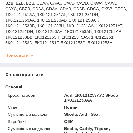
BZB, BZB, BZB, CDAA, CAVC, CAVD, CAVD, CNWA, CAXA,
CAXC, CBZB, CDAA, CDAA, CDAB, CDAB, CDGA, CXSB; CZCA,
1K0.121.251AA, 1K0.121.251AT, 1K0.121.251DN,
1K0.121.253AA, 1K0.121.253AB, 1K0.121.253AP,
1K0.121.253BB, 1K0.121.253H, 1K0121251AA, 1K0121251AT,
1K0121251DN, 1K0121253AA, 1K0121253AB, 1K0121253AP,
1K0121253BB, 1K0121253H, 1K0121345AS, 1KD121251,
5K0.121.253D, 5K0121251F, 5K0121253D, 5K0121253H
Приховати
Характеристики
Основні
Кросс-номери
Audi 1K0121253AA; Skoda
1K0121253AA
Стан
Новий
Сумісність з маркою
Skoda, Audi, Seat
Виробник
OEM
Сумісність з моделлю
Beetle, Caddy, Tiguan,