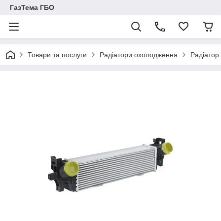
ГазТема ГБО
Товари та послуги
Радіатори охолодження
Радіатор