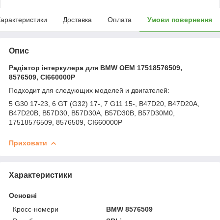
арактеристики
Доставка
Оплата
Умови повернення
Опис
Радіатор інтеркулера для BMW OEM 17518576509,
8576509, CI660000P
Подходит для следующих моделей и двигателей:
5 G30 17-23, 6 GT (G32) 17-, 7 G11 15-, B47D20, B47D20A,
B47D20B, B57D30, B57D30A, B57D30B, B57D30M0,
17518576509, 8576509, CI660000P
Приховати
Характеристики
Основні
Кросс-номери
BMW 8576509