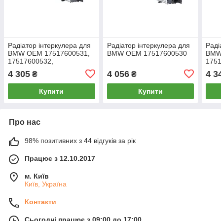
Радіатор інтеркулера для
Радіатор інтеркулера для
Раді
BMW OEM 17517600531,
BMW OEM 17517600530
BMW
17517600532,
1751
17517618809
4 305
4 056
4 3
₴
₴
Купити
Купити
Про нас
98% позитивних з 44 відгуків за рік
Працює з 12.10.2017
м. Київ
Київ, Україна
Контакти
Сьогодні працює з 09:00 до 17:00