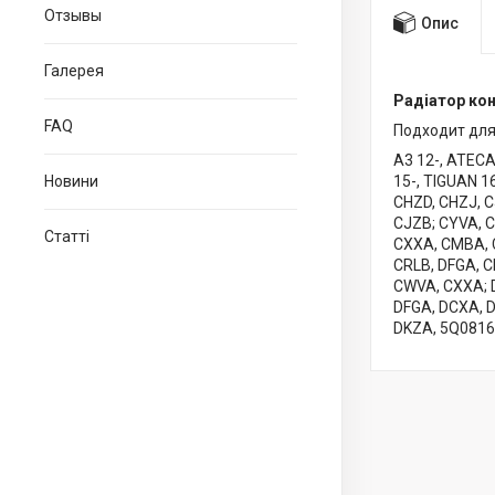
Отзывы
Опис
Галерея
Радіатор кон
FAQ
Подходит для
A3 12-, ATECA
Новини
15-, TIGUAN 1
CHZD, CHZJ, C
CJZB; CYVA, C
Статті
CXXA, CMBA, 
CRLB, DFGA, C
CWVA, CXXA; 
DFGA, DCXA, D
DKZA, 5Q081