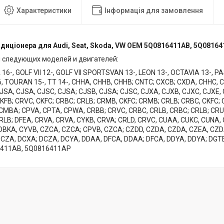
Характеристики
Інформація для замовлення
диціонера для Audi, Seat, Skoda, VW OEM 5Q0816411AB, 5Q0816
 следующих моделей и двигателей:
 16-, GOLF VII 12-, GOLF VII SPORTSVAN 13-, LEON 13-, OCTAVIA 13-, P
6, TOURAN 15-, TT 14-, CHHA, CHHB, CHHB; CNTC; CXCB; CXDA, CHHC, 
JSA, CJSA, CJSC, CJSA; CJSB, CJSA; CJSC, CJXA, CJXB, CJXC, CJXE, 
KFB; CRVC, CKFC; CRBC; CRLB; CRMB, CKFC; CRMB; CRLB; CRBC, CKFC; 
CMBA; CPVA, CPTA, CPWA, CRBB; CRVC, CRBC, CRLB, CRBC; CRLB; CRU
RLB; DFEA, CRVA, CRVA, CYKB, CRVA; CRLD, CRVC, CUAA, CUKC, CUNA,
DBKA, CYVB, CZCA, CZCA; CPVB, CZCA; CZDD, CZDA, CZDA, CZEA, CZD
CZA, DCXA; DCZA, DCYA, DDAA, DFCA, DDAA; DFCA, DDYA, DDYA; DGTE,
6411AB, 5Q0816411AP