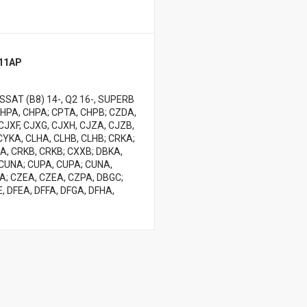
411AP
ASSAT (B8) 14-, Q2 16-, SUPERB
CHPA, CHPA; CPTA, CHPB; CZDA,
CJXF, CJXG, CJXH, CJZA, CJZB,
CYKA, CLHA, CLHB, CLHB; CRKA;
A, CRKB, CRKB; CXXB; DBKA,
 CUNA; CUPA, CUPA; CUNA,
A; CZEA, CZEA, CZPA, DBGC;
 DFEA, DFFA, DFGA, DFHA,