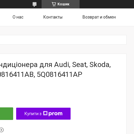
Кошик
О нас
Контакты
Возврат и обмен
ндиціонера для Audi, Seat, Skoda,
816411AB, 5Q0816411AP
Купити з