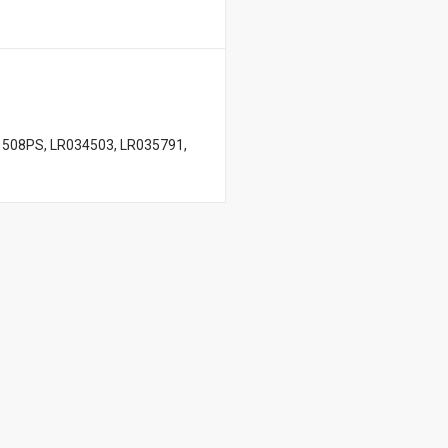
 508PS, LR034503, LR035791,