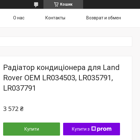
Кошик
О нас
Контакты
Возврат и обмен
Радіатор кондиціонера для Land
Rover OEM LR034503, LR035791,
LR037791
3 572 ₴
Купити
Купити з