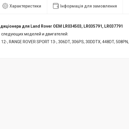
Характеристики
Інформація для замовлення
диціонера для Land Rover OEM LR034503, LR035791, LR037791
 следующих моделей и двигателей:
12-, RANGE ROVER SPORT 13-, 306DT, 306PS, 30DDTX, 448DT, 508PN,