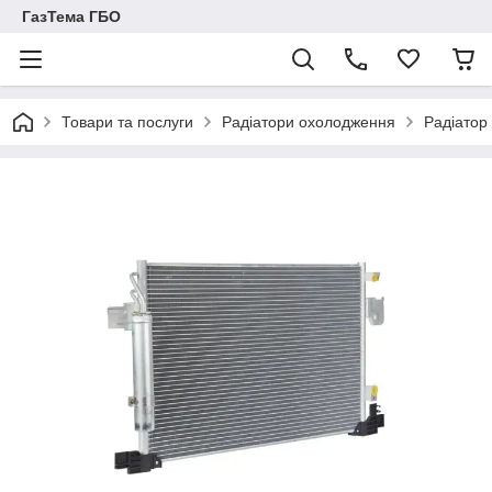
ГазТема ГБО
Товари та послуги
Радіатори охолодження
Радіатор