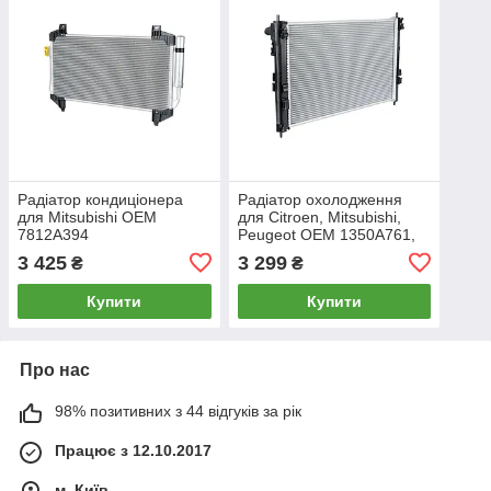
Радіатор кондиціонера
Радіатор охолодження
для Mitsubishi OEM
для Citroen, Mitsubishi,
7812A394
Peugeot OEM 1350A761,
1611245980, 1611246080
3 425
3 299
₴
₴
Купити
Купити
Про нас
98% позитивних з 44 відгуків за рік
Працює з 12.10.2017
м. Київ