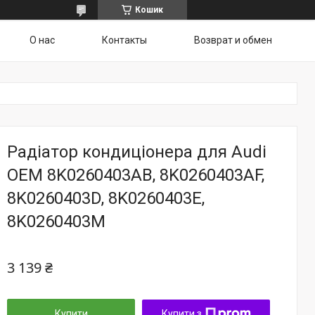
Кошик
О нас
Контакты
Возврат и обмен
Радіатор кондиціонера для Audi
OEM 8K0260403AB, 8K0260403AF,
8K0260403D, 8K0260403E,
8K0260403M
3 139 ₴
Купити
Купити з