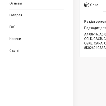
Отзывы
Опис
Галерея
Радіатор кон
FAQ
Подходит для
A4 08-16, A5 
Новини
CGLD, CAGB; 
CGKB, CAPA, 
8K0260403AB,
Статті