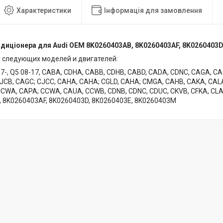
Характеристики
Інформація для замовлення
диціонера для Audi OEM 8K0260403AB, 8K0260403AF, 8K0260403D
 следующих моделей и двигателей:
07-, Q5 08-17, CABA, CDHA, CABB, CDHB, CABD, CADA, CDNC, CAGA, C
CJCB, CAGC; CJCC, CAHA, CAHA; CGLD, CAHA; CMGA, CAHB, CAKA, CAL
CCWA, CAPA; CCWA, CAUA, CCWB, CDNB, CDNC, CDUC, CKVB, CFKA, CLA
 8K0260403AF, 8K0260403D, 8K0260403E, 8K0260403M