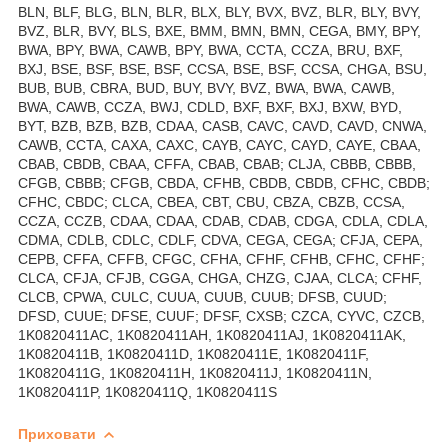
BLN, BLF, BLG, BLN, BLR, BLX, BLY, BVX, BVZ, BLR, BLY, BVY,
BVZ, BLR, BVY, BLS, BXE, BMM, BMN, BMN, CEGA, BMY, BPY,
BWA, BPY, BWA, CAWB, BPY, BWA, CCTA, CCZA, BRU, BXF,
BXJ, BSE, BSF, BSE, BSF, CCSA, BSE, BSF, CCSA, CHGA, BSU,
BUB, BUB, CBRA, BUD, BUY, BVY, BVZ, BWA, BWA, CAWB,
BWA, CAWB, CCZA, BWJ, CDLD, BXF, BXF, BXJ, BXW, BYD,
BYT, BZB, BZB, BZB, CDAA, CASB, CAVC, CAVD, CAVD, CNWA,
CAWB, CCTA, CAXA, CAXC, CAYB, CAYC, CAYD, CAYE, CBAA,
CBAB, CBDB, CBAA, CFFA, CBAB, CBAB; CLJA, CBBB, CBBB,
CFGB, CBBB; CFGB, CBDA, CFHB, CBDB, CBDB, CFHC, CBDB;
CFHC, CBDC; CLCA, CBEA, CBT, CBU, CBZA, CBZB, CCSA,
CCZA, CCZB, CDAA, CDAA, CDAB, CDAB, CDGA, CDLA, CDLA,
CDMA, CDLB, CDLC, CDLF, CDVA, CEGA, CEGA; CFJA, CEPA,
CEPB, CFFA, CFFB, CFGC, CFHA, CFHF, CFHB, CFHC, CFHF;
CLCA, CFJA, CFJB, CGGA, CHGA, CHZG, CJAA, CLCA; CFHF,
CLCB, CPWA, CULC, CUUA, CUUB, CUUB; DFSB, CUUD;
DFSD, CUUE; DFSE, CUUF; DFSF, CXSB; CZCA, CYVC, CZCB,
1K0820411AC, 1K0820411AH, 1K0820411AJ, 1K0820411AK,
1K0820411B, 1K0820411D, 1K0820411E, 1K0820411F,
1K0820411G, 1K0820411H, 1K0820411J, 1K0820411N,
1K0820411P, 1K0820411Q, 1K0820411S
Приховати