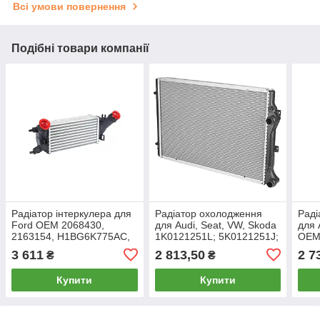
Всі умови повернення
Подібні товари компанії
Радіатор інтеркулера для
Радіатор охолодження
Раді
Ford OEM 2068430,
для Audi, Seat, VW, Skoda
для 
2163154, H1BG6K775AC,
1K0121251L; 5K0121251J;
OEM
H1BZ6K775A
1K0.
3 611
2 813,50
2 7
₴
₴
1K0.
1K0.
Купити
Купити
1K0.