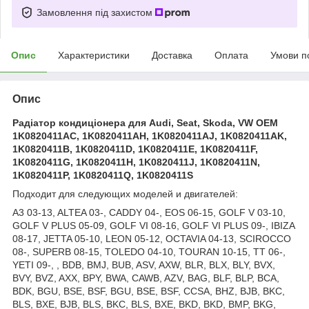
Замовлення під захистом
Опис
Характеристики
Доставка
Оплата
Умови п
Опис
Радіатор кондиціонера для Audi, Seat, Skoda, VW OEM
1K0820411AC, 1K0820411AH, 1K0820411AJ, 1K0820411AK,
1K0820411B, 1K0820411D, 1K0820411E, 1K0820411F,
1K0820411G, 1K0820411H, 1K0820411J, 1K0820411N,
1K0820411P, 1K0820411Q, 1K0820411S
Подходит для следующих моделей и двигателей:
A3 03-13, ALTEA 03-, CADDY 04-, EOS 06-15, GOLF V 03-10,
GOLF V PLUS 05-09, GOLF VI 08-16, GOLF VI PLUS 09-, IBIZA
08-17, JETTA 05-10, LEON 05-12, OCTAVIA 04-13, SCIROCCO
08-, SUPERB 08-15, TOLEDO 04-10, TOURAN 10-15, TT 06-,
YETI 09-, , BDB, BMJ, BUB, ASV, AXW, BLR, BLX, BLY, BVX,
BVY, BVZ, AXX, BPY, BWA, CAWB, AZV, BAG, BLF, BLP, BCA,
BDK, BGU, BSE, BSF, BGU, BSE, BSF, CCSA, BHZ, BJB, BKC,
BLS, BXE, BJB, BLS, BKC, BLS, BXE, BKD, BKD, BMP, BKG,