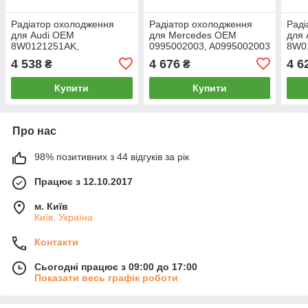
Радіатор охолодження
Радіатор охолодження
Раді
для Audi OEM
для Mercedes OEM
для 
8W0121251AK,
0995002003, A0995002003
8W0
8W0121251L, 8W121251L
4 538
4 676
4 6
₴
₴
Купити
Купити
Про нас
98% позитивних з 44 відгуків за рік
Працює з 12.10.2017
м. Київ
Київ, Україна
Контакти
Сьогодні працює з 09:00 до 17:00
Показати весь графік роботи