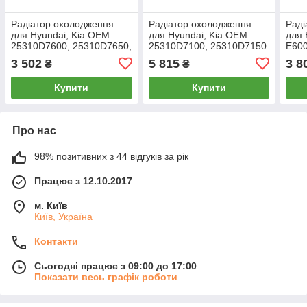
Радіатор охолодження
Радіатор охолодження
Раді
для Hyundai, Kia OEM
для Hyundai, Kia OEM
для 
25310D7600, 25310D7650,
25310D7100, 25310D7150
E600
25310F8600
3 502
5 815
3 8
₴
₴
Купити
Купити
Про нас
98% позитивних з 44 відгуків за рік
Працює з 12.10.2017
м. Київ
Київ, Україна
Контакти
Сьогодні працює з 09:00 до 17:00
Показати весь графік роботи