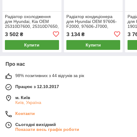
Радіатор охолодження
Радіатор кондиціонера
Раді
для Hyundai, Kia OEM
для Hyundai OEM 97606-
для
25310D7600, 25310D7650,
F2000, 97606-J7000,
190
25310F8600
97606-J7090, 97606-
3 502
3 134
3 7
₴
₴
M6000, 97606-M6050
Купити
Купити
Про нас
98% позитивних з 44 відгуків за рік
Працює з 12.10.2017
м. Київ
Київ, Україна
Контакти
Сьогодні вихідний
Показати весь графік роботи