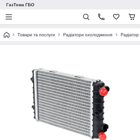
ГазТема ГБО
Товари та послуги
Радіатори охолодження
Радіатор