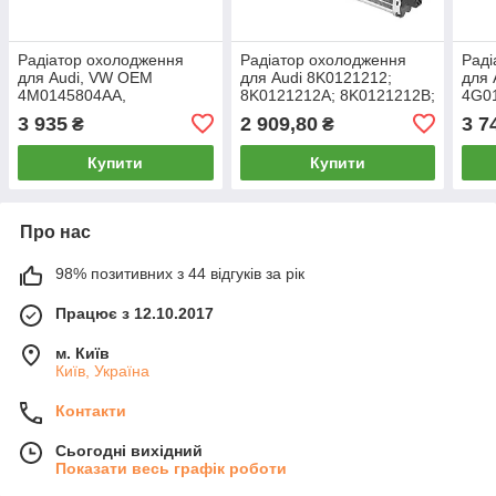
Радіатор охолодження
Радіатор охолодження
Раді
для Audi, VW OEM
для Audi 8K0121212;
для 
4M0145804AA,
8K0121212A; 8K0121212B;
4G0
4M0145804T
3 935
2 909,80
3 7
₴
₴
Купити
Купити
Про нас
98% позитивних з 44 відгуків за рік
Працює з 12.10.2017
м. Київ
Київ, Україна
Контакти
Сьогодні вихідний
Показати весь графік роботи