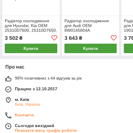
Радіатор охолодження
Радіатор охолодження
Раді
для Hyundai, Kia OEM
для Audi OEM
для
25310D7600, 25310D7650,
8W0145804A
190
25310F8600
3 502
3 643
3 7
₴
₴
Купити
Купити
Про нас
98% позитивних з 44 відгуків за рік
Працює з 12.10.2017
м. Київ
Київ, Україна
Контакти
Сьогодні вихідний
Показати весь графік роботи