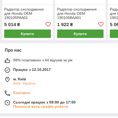
Радіатор охолодження
Радіатор охолодження
Раді
для Honda OEM
для Honda OEM
для
190105PAA01
190105BAA01
190
5 014
1 922
5 0
₴
₴
Купити
Купити
Про нас
98% позитивних з 44 відгуків за рік
Працює з 12.10.2017
м. Київ
Київ, Україна
Контакти
Сьогодні працює з 09:00 до 17:00
Показати весь графік роботи