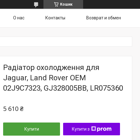
Кошик
О нас
Контакты
Возврат и обмен
Радіатор охолодження для
Jaguar, Land Rover OEM
02J9C7323, GJ328005BB, LR075360
5 610 ₴
Купити
Купити з