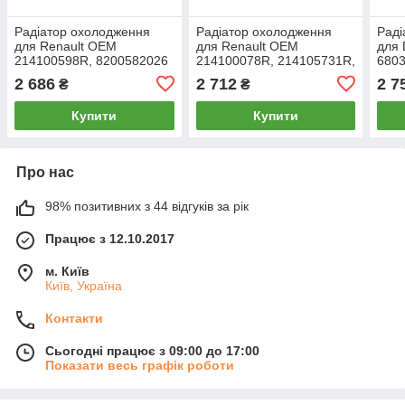
Радіатор охолодження
Радіатор охолодження
Раді
для Renault OEM
для Renault OEM
для 
214100598R, 8200582026
214100078R, 214105731R,
680
8660003460
K68
2 686
2 712
2 7
₴
₴
K68
K68
Купити
Купити
Про нас
98% позитивних з 44 відгуків за рік
Працює з 12.10.2017
м. Київ
Київ, Україна
Контакти
Сьогодні працює з 09:00 до 17:00
Показати весь графік роботи