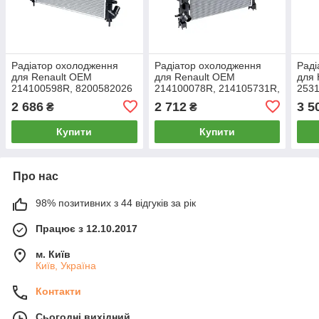
Радіатор охолодження
Радіатор охолодження
Раді
для Renault OEM
для Renault OEM
для 
214100598R, 8200582026
214100078R, 214105731R,
2531
8660003460
253
2 686
2 712
3 5
₴
₴
Купити
Купити
Про нас
98% позитивних з 44 відгуків за рік
Працює з 12.10.2017
м. Київ
Київ, Україна
Контакти
Сьогодні вихідний