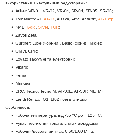
використання з наступними редукторами:
Atiker: VR-01, VR-02, VR-04, SR-04, SR-05, SR-06;
Tomasetto: AT,
AT-07
, Alaska, Artic, Antartic,
AT-13xp
;
KME:
Gold
,
Silver
,
TUR
;
Zavoli Zeta;
Gurtner: Luxe (чорний), Basic (сірий) і Midjet;
OMVL CPR;
Lovato вакуумні та електронні;
Vikars;
Fema;
Mimgas;
BRC: Tecno, Tecno M, AT-90E, AT-90P, ME, MP;
Landi Renzo: IG1, LI02 і багато інших;
Особливості:
Робоча температура: від -35 °С до + 125 °С;
Рукав посилений текстильними вкладками;
Робочий/розривний тиск: 0,60/1,60 МПа;