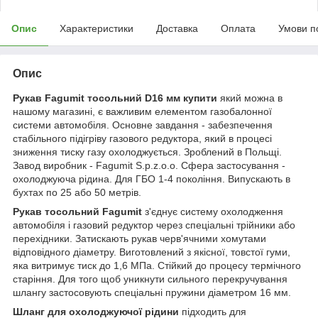
Опис
Характеристики
Доставка
Оплата
Умови п
Опис
Рукав Fagumit тосольний D16 мм купити
який можна в
нашому магазині, є важливим елементом газобалонної
системи автомобіля. Основне завдання - забезпечення
стабільного підігріву газового редуктора, який в процесі
зниження тиску газу охолоджується. Зроблений в Польщі.
Завод виробник - Fagumit S.p.z.o.o. Сфера застосування -
охолоджуюча рідина. Для ГБО 1-4 покоління. Випускають в
бухтах по 25 або 50 метрів.
Рукав тосольний Fagumit
з'єднує систему охолодження
автомобіля і газовий редуктор через спеціальні трійники або
перехідники. Затискають рукав черв'ячними хомутами
відповідного діаметру. Виготовлений з якісної, товстої гуми,
яка витримує тиск до 1,6 МПа. Стійкий до процесу термічного
старіння. Для того щоб уникнути сильного перекручування
шлангу застосовують спеціальні пружини діаметром 16 мм.
Шланг для охолоджуючої рідини
підходить для