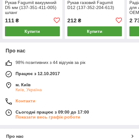
Рукав Fagumit вакуумний
Рукав газовий Fagumit
Раді
D5 мм (137-351-411-005)
D12 (137-352-204-613)
для 
шланг
OEM
1K0.
111
212
2 7
₴
₴
1K0.
1K0.
Купити
Купити
1K0.
Про нас
98% позитивних з 44 відгуків за рік
Працює з 12.10.2017
м. Київ
Київ, Україна
Контакти
Сьогодні працює з 09:00 до 17:00
Показати весь графік роботи
Про нас