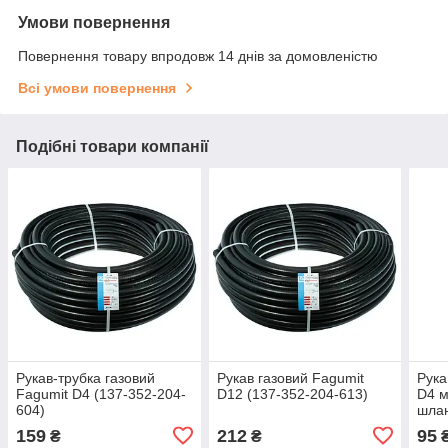
Умови повернення
Повернення товару впродовж 14 днів за домовленістю
Всі умови повернення
Подібні товари компанії
Рукав-трубка газовий
Рукав газовий Fagumit
Рука
Fagumit D4 (137-352-204-
D12 (137-352-204-613)
D4 м
604)
шла
159
212
95
₴
₴