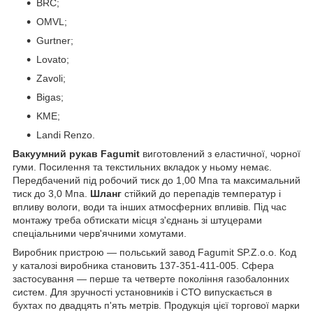
BRC;
OMVL;
Gurtner;
Lovato;
Zavoli;
Bigas;
KME;
Landi Renzo.
Вакуумний рукав Fagumit
виготовлений з еластичної, чорної
гуми. Посилення та текстильних вкладок у ньому немає.
Передбачений під робочий тиск до 1,00 Мпа та максимальний
тиск до 3,0 Мпа.
Шланг
стійкий до перепадів температур і
впливу вологи, води та інших атмосферних впливів. Під час
монтажу треба обтискати місця з'єднань зі штуцерами
спеціальними черв'ячними хомутами.
Виробник пристрою — польський завод Fagumit SP.Z.o.o. Код
у каталозі виробника становить 137-351-411-005. Сфера
застосування — перше та четверте покоління газобалонних
систем. Для зручності установників і СТО випускається в
бухтах по двадцять п'ять метрів. Продукція цієї торгової марки