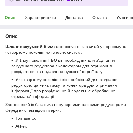
Опис
Характеристики
Доставка
Оплата
Умови п
Опис
Шланг вакуумний 5 мм
застосовують зазвичай у першому та
четвертому поколіннях газових систем:
У 1-му поколінні
ГБО
він необхідний для з'єднання
вакуумного редуктора з колектором для отримання
розрідження та подавання пускової порції газу;
У четвертому поколінні він необхідний для з'єднання
редуктора, датчика тиску та колектора для отримання
інформації про розрідження й подальше оброблення
отриманої інформації.
Застосовний із багатьма популярними газовими редукторами.
Серед них такі відомі марки:
Tomasetto;
Atiker;