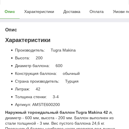
Опис
Характеристики
Доставка
Оплата
Умови п
Опис
Характеристики
Производитель: Tugra Makina
Высота: 200
Диаметр баллона: 600
Конструкция баллона: обычный
Страна производитель: Турция
Литраж: 42
Толщина стенки: 3-4
Артикул: AMSTE600200
Наружный тороидальный баллон Tugra Makina 42 л
,
диаметр - 600 мм, высота - 200 мм. Баллон выполнен из
стали толщиной - 3 мм. Вес пустого баллона 24,6 кг.
Пропановый баллон наиболее часто крепится под днище