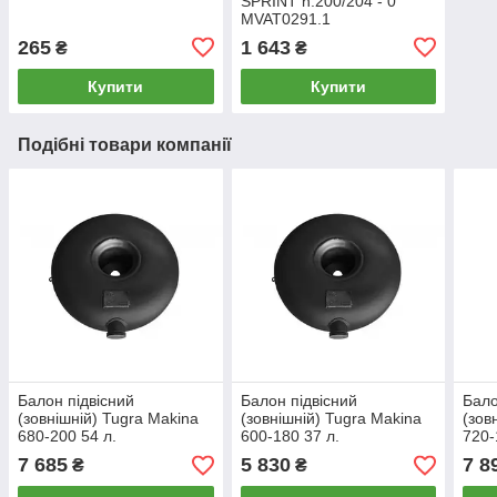
SPRINT h.200/204 - 0 °
MVAT0291.1
265
1 643
₴
₴
Купити
Купити
Подібні товари компанії
Балон підвісний
Балон підвісний
Бало
(зовнішній) Tugra Makina
(зовнішній) Tugra Makina
(зов
680-200 54 л.
600-180 37 л.
720-
TMSTE680200
AMSTE600180
TMS
7 685
5 830
7 8
₴
₴