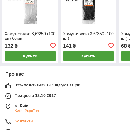
Хомут-стяжка 3,6*250 (100
Хомут-стяжка 3,6*350 (100
Хому
шт) білий
шт)
шт) 
132
141
68
₴
₴
Купити
Купити
Про нас
98% позитивних з 44 відгуків за рік
Працює з 12.10.2017
м. Київ
Київ, Україна
Контакти