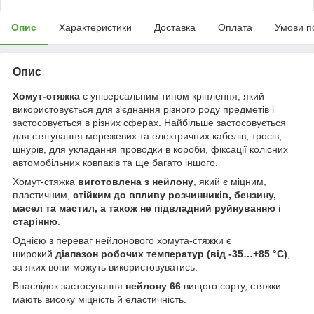
Опис
Характеристики
Доставка
Оплата
Умови п
Опис
Хомут-стяжка
є універсальним типом кріплення, який
використовується для з'єднання різного роду предметів і
застосовується в різних сферах. Найбільше застосовується
для стягування мережевих та електричних кабелів, тросів,
шнурів, для укладання проводки в короби, фіксації колісних
автомобільних ковпаків та ще багато іншого.
Хомут-стяжка
виготовлена з нейлону
, який є міцним,
пластичним,
стійким до впливу розчинників, бензину,
масел та мастил, а також не підвладний руйнуванню і
старінню
.
Однією з переваг нейлонового хомута-стяжки є
широкий
діапазон робочих температур (від -35…+85 °C)
,
за яких вони можуть використовуватись.
Внаслідок застосування
нейлону 66
вищого сорту, стяжки
мають високу міцність й еластичність.