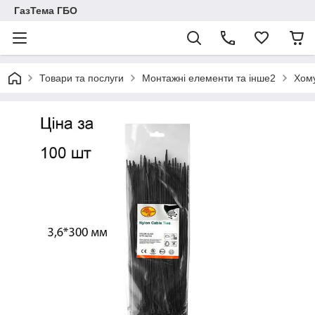
ГазТема ГБО
Товари та послуги
Монтажні елементи та інше2
Хому