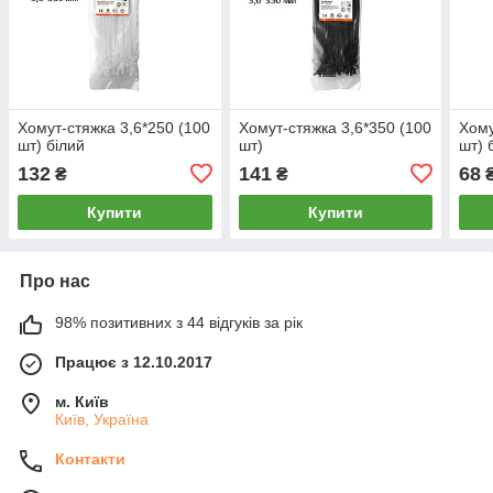
Хомут-стяжка 3,6*250 (100
Хомут-стяжка 3,6*350 (100
Хому
шт) білий
шт)
шт) 
132
141
68
₴
₴
Купити
Купити
Про нас
98% позитивних з 44 відгуків за рік
Працює з 12.10.2017
м. Київ
Київ, Україна
Контакти