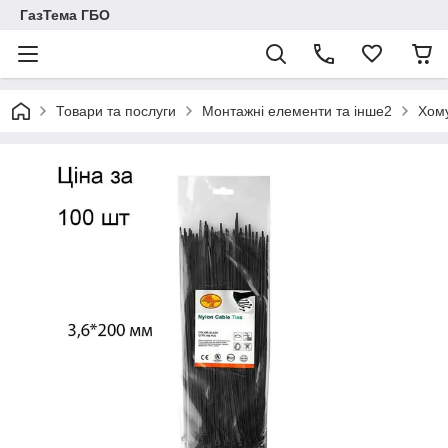
ГазТема ГБО
Товари та послуги
Монтажні елементи та інше2
Хому