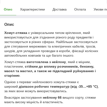
Опис
Характеристики
Доставка
Оплата
Умови п
Опис
Хомут-стяжка
є універсальним типом кріплення, який
використовується для з'єднання різного роду предметів і
застосовується в різних сферах. Найбільше застосовується
для стягування мережевих та електричних кабелів, тросів,
шнурів, для укладання проводки в короби, фіксації колісних
автомобільних ковпаків та ще багато іншого.
Хомут-стяжка
виготовлена з нейлону
, який є міцним,
пластичним,
стійким до впливу розчинників, бензину,
масел та мастил, а також не підвладний руйнуванню і
старінню
.
Однією з переваг нейлонового хомута-стяжки є
широкий
діапазон робочих температур (від -35…+85 °C)
,
за яких вони можуть використовуватись.
Внаслідок застосування
нейлону 66
вищого сорту, стяжки
мають високу міцність й еластичність.