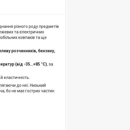
днання різного роду предметів
режевих та електричних
мобільних ковпаків та ще
пливу розчинників, бензину,
ератур (від -35…+85 °C)
, за
й еластичність.
илягаючи до неї. Низький
ча, бо не має гострих частин