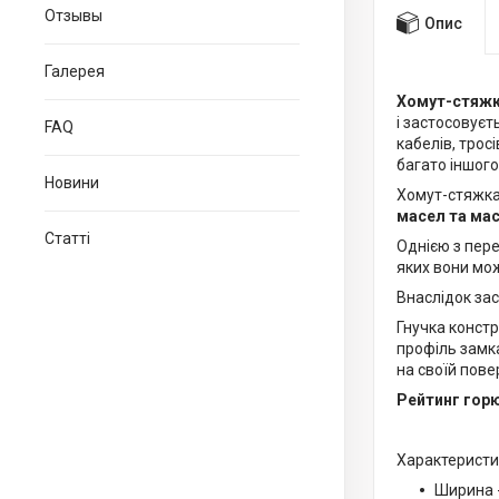
Отзывы
Опис
Галерея
Хомут-стяж
і застосовуєт
FAQ
кабелів, трос
багато іншого
Новини
Хомут-стяжк
масел та мас
Статті
Однією з пер
яких вони мо
Внаслідок за
Гнучка констр
профіль замка
на своїй повер
Рейтинг горю
Характеристи
Ширина -