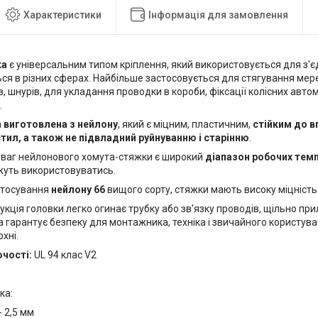
Характеристики
Інформація для замовлення
ка
є універсальним типом кріплення, який використовується для з'є
ься в різних сферах. Найбільше застосовується для стягування ме
ів, шнурів, для укладання проводки в короби, фіксації колісних авто
.
а
виготовлена з нейлону
, який є міцним, пластичним,
стійким до в
тил, а також не підвладний руйнуванню і старінню
.
еваг нейлонового хомута-стяжки є широкий
діапазон робочих темп
жуть використовуватись.
стосування
нейлону 66
вищого сорту, стяжки мають високу міцність 
укція головки легко огинає трубку або зв'язку проводів, щільно пр
 гарантує безпеку для монтажника, техніка і звичайного користува
хні.
чості:
UL 94 клас V2
ка:
 2,5 мм