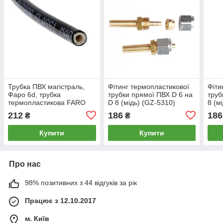
Трубка ПВХ магістраль,
Фітинг термопластикової
Фіти
Фаро 6d, трубка
трубки прямої ПВХ D 6 на
труб
термопластикова FARO
D 8 (мідь) (GZ-5310)
8 (м
212
186
186
₴
₴
Купити
Купити
Про нас
98% позитивних з 44 відгуків за рік
Працює з 12.10.2017
м. Київ