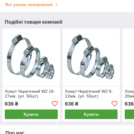
Всі умови повернення
Подібні товари компанії
Хомут Черв'ячний W2 16-
Хомут Черв'ячний W2 8-
Хому
27мм. (уп. 50шт.)
12мм. (уп. 50шт.)
20мм
636
636
636
₴
₴
Купити
Купити
Про нас