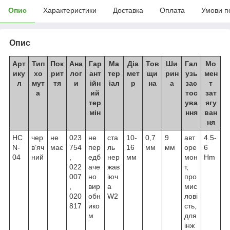
Опис
Характеристики
Доставка
Оплата
Умови п
Опис
Арт
Тип
Пок
Ана
Гар
Ма
Діа
Тов
Ши
Гал
Мо
ику
хо
рит
лог
ант
тер
мет
щи
рин
узь
мен
л
мут
тя
и
ійн
іал
р
на
а
зас
т
а
ий
тос
зат
тер
ува
ягу
мін
ння
ван
ня
HC
чер
не
023
не
ста
10-
0,7
9
авт
4.5-
N-
в’яч
має
754
пер
ль
16
мм
мм
оре
6
04
ний
,
едб
нер
мм
мон
Hm
022
аче
жав
т,
007
но
іюч
про
,
вир
а
мис
020
обн
W2
лові
817
ико
сть,
м
для
інж