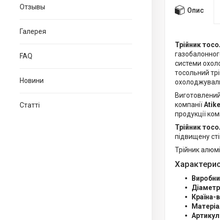
Отзывы
Опис
Галерея
Трійник тосо
газобалонного
FAQ
системи охол
тосольний трі
Новини
охолоджуваль
Виготовлени
компанії
Atik
Статті
продукції ко
Трійник тосол
підвищену сті
Трійник алюм
Характерис
Виробни
Діаметр
Країна-
Матеріа
Артикул