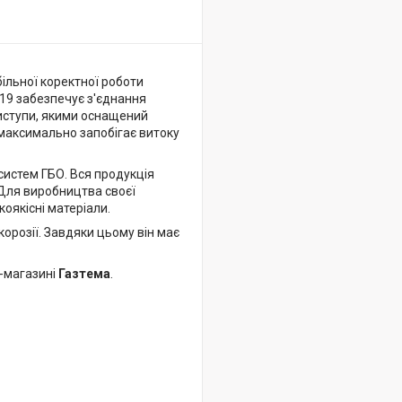
більної коректної роботи
х19 забезпечує з'єднання
иступи, якими оснащений
 максимально запобігає витоку
систем ГБО. Вся продукція
. Для виробництва своєї
коякісні матеріали.
корозії. Завдяки цьому він має
-магазині
Газтема
.