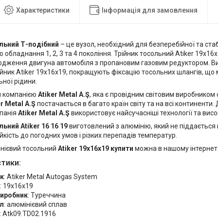
Характеристики
Інформація для замовлення
льний Т-подібний
– це вузол, необхідний для безперебійної та ста
 обладнання 1, 2, 3 та 4 покоління. Трійник тосольний Atiker 19х16
одження двигуна автомобіля з пропановим газовим редуктором. В
йник Atiker 19х16х19, покращують фіксацію тосольних шлангів, що
ної рідини.
й компанією
Atiker Metal A.Ş
, яка є провідним світовим виробником 
er Metal A.Ş
постачається в багато країн світу та на всі континенти
мпанія
Atiker Metal A.Ş
використовує найсучасніші технології та висо
ьний Atiker 16 16 19
виготовлений з алюмінію, який не піддається 
йкість до погодних умов і різких перепадів температур.
інієвий тосольний
Atiker 19х16х19 купити
можна в нашому інтернет
тики:
к
: Atiker Metal Autogas System
: 19x16x19
виробник
: Туреччина
л
: алюмінієвий сплав
: Atk09.TD02.1916