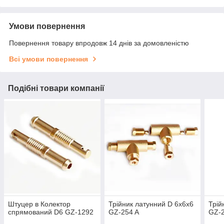
Умови повернення
Повернення товару впродовж 14 днів за домовленістю
Всі умови повернення
Подібні товари компанії
Штуцер в Колектор
Трійник латунний D 6x6x6
Трій
спрямований D6 GZ-1292
GZ-254 A
GZ-