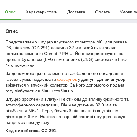
Опис
Характеристики
Доставка
Оплата
Умови п
Опис
Представляємо штуцер впускного колектора M6, для рукава
D6, під ключ (GZ-291) довжина 32 мм, який виготовляє
польська компанія Gomet P.P.H.U. Його використовують на
пропан-бутанових (LPG) і метанових (CNG) системах в ГБО
4-го покоління.
За допомогою цього елемента газобалонного обладнання
газова суміш подається з
форсунок
у двигун. Даний штуцер
врізається у впускний колектор. За його допомогою подача
газу відбувається більш стабільно.
Штуцер зроблений з латуні і є стійким до впливу фізичного та
атмосферного середовищ. Він має довжину 32,0 мм та
різьблення M6х1. Передбачений під шланг із внутрішнім
діаметром 6 мм. Насічка на верхній частині штуцера вказує
напрямок виходу газу.
Код виробника: GZ-291.