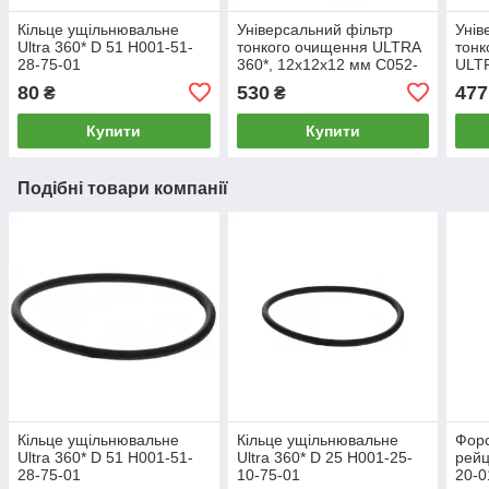
Кільце ущільнювальне
Універсальний фільтр
Унів
Ultra 360* D 51 H001-51-
тонкого очищення ULTRA
тонк
28-75-01
360*, 12x12x12 мм C052-
ULTR
12-22-01-00
C052
80
530
477
₴
₴
Купити
Купити
Подібні товари компанії
Кільце ущільнювальне
Кільце ущільнювальне
Форс
Ultra 360* D 51 H001-51-
Ultra 360* D 25 H001-25-
рейц
28-75-01
10-75-01
20-0