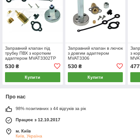
Заправний клапан під
Заправний клапан в лючок
Запр
трубку ПВХ з коротким
з довгим адаптером
з ко
адаптером MVAT3302ТР
MVAT3306
MVA
530
530
477
₴
₴
Купити
Купити
Про нас
98% позитивних з 44 відгуків за рік
Працює з 12.10.2017
м. Київ
Київ, Україна