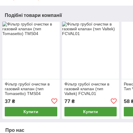
Подібні товари компанії
Фільтр грубої очистки в
Фільтр грубої очистки в
Ремо
газовий клапан (тип
газовий клапан (тип
Тип
Tomasetto) TMS04
Valtek) FCVAL01
37
77
58
₴
₴
Купити
Купити
Про нас